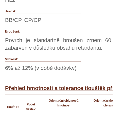
Jakost:
BB/CP, CP/CP
Broušení:
Povrch je standartně broušen zrnem 60
zabarven v důsledku obsahu retardantu.
Vlhkost:
6% až 12% (v době dodávky)
Přehled hmotnosti a tolerance tlouštěk p
Orientační objemová
Orientační tl
Počet
hmotnost
toleran
Tloušťka
vrstev