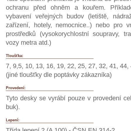
ochranu před ohněm a kouřem. Příklade
vybavení veřejných budov (letiště, nádraží
zařízení, hotely, nemocnice..) nebo pro v
prostředků (vysokorychlostní soupravy, tr
vozy metra atd.)
Tloušťka:
7, 9,5, 10, 13, 16, 19, 22, 25, 27, 32, 41, 44
(jiné tloušťky dle poptávky zákazníka)
Provedení:
Tyto desky se vyrábí pouze v provedení c
buk).
Lepení:
Třída lepení 2 (A 100) - ČSN EN 314-2