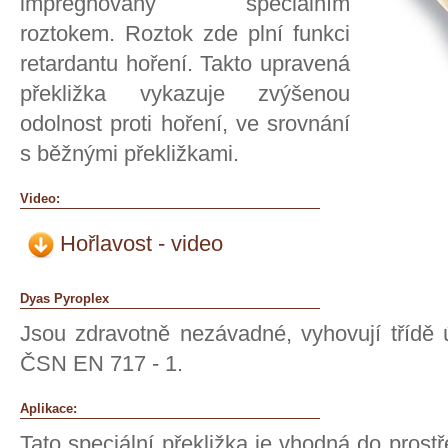
impregnovány speciálním
roztokem. Roztok zde plní funkci
retardantu hoření. Takto upravená
překližka vykazuje zvýšenou
odolnost proti hoření, ve srovnání
s běžnými překližkami.
Video:
Hořlavost - video
Dyas Pyroplex
Jsou zdravotně nezávadné, vyhovují třídě
ČSN EN 717 - 1.
Aplikace:
Tato speciální překližka je vhodná do prostř