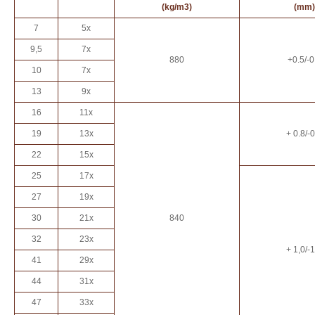
(kg/m
3
)
(mm)
7
5x
9,5
7x
880
+0.5/-0
10
7x
13
9x
16
11x
19
13x
+ 0.8/-0
22
15x
25
17x
27
19x
30
21x
840
32
23x
+ 1,0/-1
41
29x
44
31x
47
33x