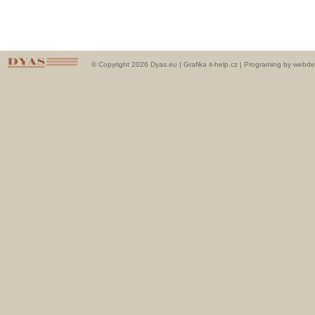
© Copyright 2026 Dyas.eu |
Grafika it-help.cz
|
Programing by webde